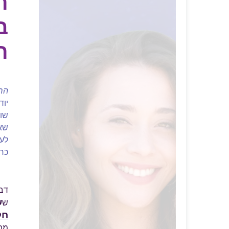
ה
ב
ח
החי
יוד
שונ
שאנ
לע
כרג
דב
ש
ש
חל
מתו