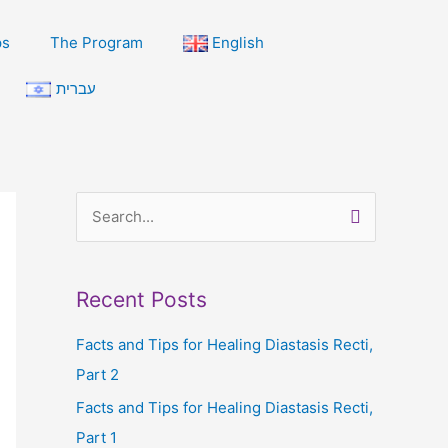
ps
The Program
English
עברית
S
e
a
Recent Posts
r
c
Facts and Tips for Healing Diastasis Recti,
h
Part 2
f
Facts and Tips for Healing Diastasis Recti,
o
Part 1