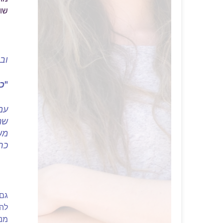
שום
וב
"
"כ
עם 
שת
מש
כר
גם
לה
מנת