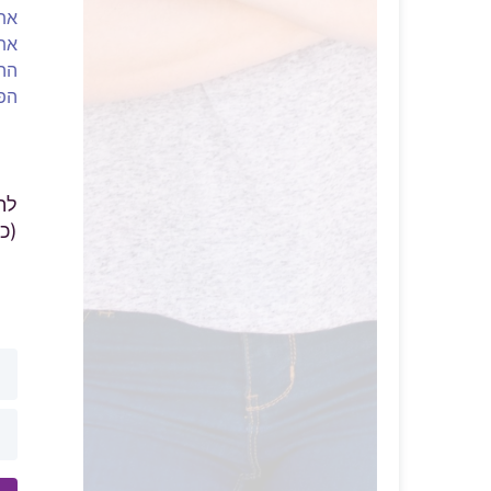
את 
את 
ההי
הפ
לה
(כ