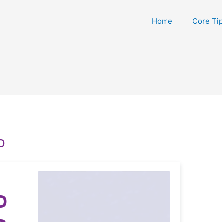
Home
Core Ti
כ
כ